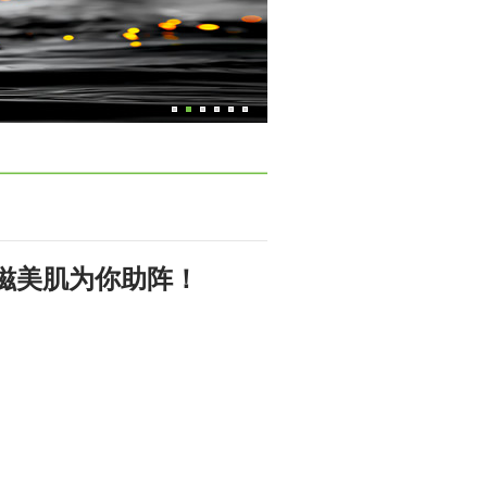
滋美肌为你助阵！