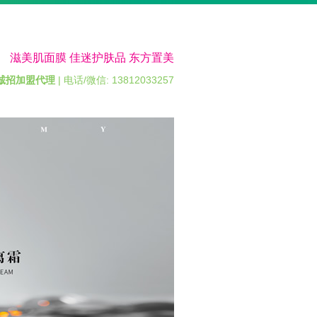
滋美肌面膜 佳迷护肤品 东方置美
诚招加盟代理
| 电话/微信: 13812033257