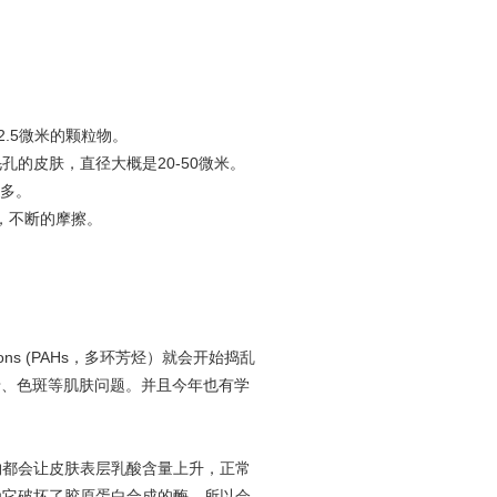
2.5微米的颗粒物。
的皮肤，直径大概是20-50微米。
得多。
，不断的摩擦。
rbons (PAHs，多环芳烃）就会开始捣乱
老、色斑等肌肤问题。并且今年也有学
物都会让皮肤表层乳酸含量上升，正常
为它破坏了胶原蛋白合成的酶，所以会