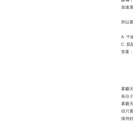
加速
所以
A. 
C. 
答案：
雾霾
各位
雾霾
但只
保持