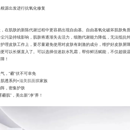
从根源出发进行抗氧化修复
天，在肌肤的新陈代谢过程中更容易出现自由基。自由基氧化破坏肌肤角
粉尘污染持续影响，肌肤将逐渐失去活力，细胞代谢能力降低，无法抵抗
在护理皮肤工作上，要尽量避免使用对皮肤有刺激的成分，维护好皮肤屏
物更可以长驱直入了。可以选择佳迷款水乳霜，帮你鲜活赋能，不仅超级
屏障！
气，“霾”伏不可幸免
迷
肌透系列+
滋美肌面膜
家族
助阵，密集护肤
雾霾肌”，美出新“净”界！