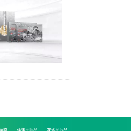
面膜
佳迷护肤品
花洛护肤品