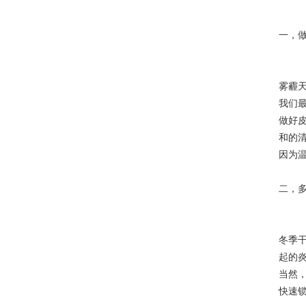
一，
雾霾
我们
做好
和的
因为
二，
冬季
起的
当然
快速