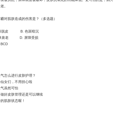
衰老。
雾霾对肌肤造成的伤害是？（多选题）
干燥脱皮 B. 色斑暗沉
肌肤衰老 D. 屏障受损
BCD
天气怎么进行皮肤护理？
小仙女们，不用担心啦
天气虽然可怕
要做好皮肤管理还是可以继续
好的肌肤状态喔！