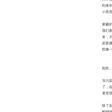
到来
小美
雾霾
我们都
来，
皮肤越
想像
如此
当污染
了，
者发
除了
酸碱