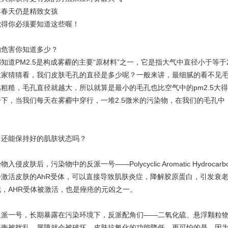
年春天仍是精致女孩
觉得你必须要知道这些喔！
的危害你知道多少？
知道PM2.5是构成雾霾的主要“原材料”之一，它是指大气中直径小于等于
大家猜猜看，我们皮肤毛孔的直径是多少呢？一般来讲，最细腻的看不见毛孔
粗糙，毛孔直径就越大，所以就算是最小的毛孔也比空气中的pm2.5大
一下，当我们每天在雾霾中穿行，一堆2.5微米的污染物，在我们的毛孔中
，还能保持好的肌肤状态吗？
物入侵皮肤后，污染物中的反派一号——Polycyclic Aromatic Hydroca
会激活皮肤的AhR受体，可以直接导致肌肤炎症，降解胶原蛋白，引发衰
现，AHR受体被激活，也是痤疮的元凶之一。
反派一号，长期暴露在污染环境下，反派配角们——二氧化硫、悬浮颗粒
平衡被扰乱，屏障就会被破坏，皮肤抗氧化的功能降低。更可怕的是，因