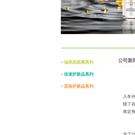
公司新
滋美肌面膜系列
+
佳迷护肤品系列
+
花洛护肤品系列
+
入冬
除了
肯定
为了