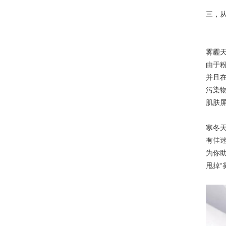
三，
雾霾
由于
并且
污染
肌肤
寒冬天
有
佳
为你
甩掉“